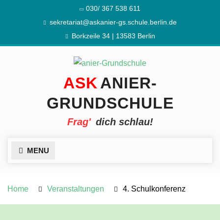
Skip
030/ 367 538 611
to
sekretariat@askanier-gs.schule.berlin.de
content
Borkzeile 34 | 13583 Berlin
ANIER-
GRUNDSCHULE
dich schlau!
MENU
Home
Veranstaltungen
4. Schulkonferenz