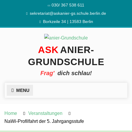
Skip
030/ 367 538 611
to
sekretariat@askanier-gs.schule.berlin.de
content
Borkzeile 34 | 13583 Berlin
ANIER-
GRUNDSCHULE
dich schlau!
MENU
Home
Veranstaltungen
NaWi-Profilfahrt der 5. Jahrgangsstufe