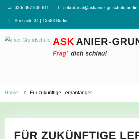
030/ 367 538 611
sekretariat@askanier-gs.schule.berlin
Borkzeile 34 | 13583 Berlin
ANIER-GRU
dich schlau!
Home
Für zukünftige Lernanfänger
FÜR ZUKÜNFTIGE L