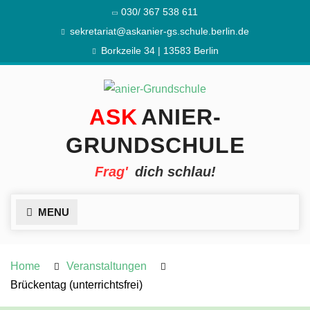
Skip
030/ 367 538 611
to
sekretariat@askanier-gs.schule.berlin.de
content
Borkzeile 34 | 13583 Berlin
ANIER-
GRUNDSCHULE
dich schlau!
MENU
Home
Veranstaltungen
Brückentag (unterrichtsfrei)