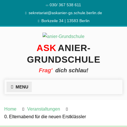
Skip
030/ 367 538 611
to
sekretariat@askanier-gs.schule.berlin.de
content
Borkzeile 34 | 13583 Berlin
ANIER-
GRUNDSCHULE
dich schlau!
MENU
Home
Veranstaltungen
0. Elternabend für die neuen Erstklässler